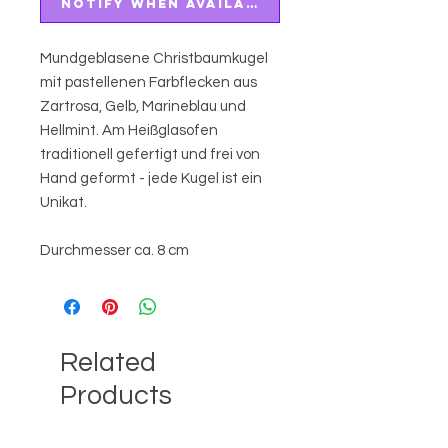
Notify When Available
Mundgeblasene Christbaumkugel
mit pastellenen Farbflecken aus
Zartrosa, Gelb, Marineblau und
Hellmint. Am Heißglasofen
traditionell gefertigt und frei von
Hand geformt - jede Kugel ist ein
Unikat.
Durchmesser ca. 8 cm
Related
Products