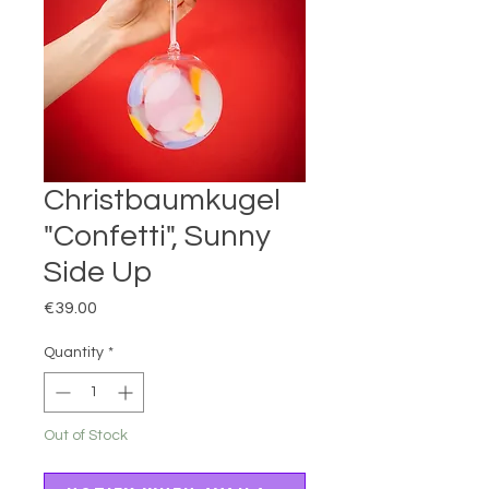
Christbaumkugel
"Confetti", Sunny
Side Up
Price
€39.00
Quantity
*
Out of Stock