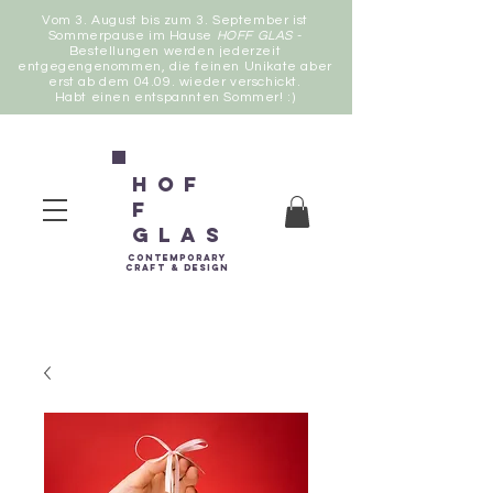
Vom 3. August bis zum 3. September ist
Sommerpause im Hause
HOFF GLAS
-
Bestellungen werden jederzeit
entgegengenommen, die feinen Unikate aber
erst ab dem 04.09. wieder verschickt.
Habt einen entspannten Sommer! :)
Hof
f
Glas
contemporary
Craft &
Design