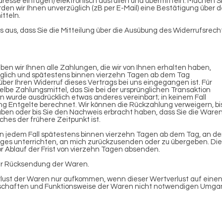
resse einfügen) elektronisch ausfüllen und übermitteln. Machen S
rden wir Ihnen unverzüglich (zB per E-Mail) eine Bestätigung über 
tteln.
s aus, dass Sie die Mitteilung über die Ausübung des Widerrufsrech
en wir Ihnen alle Zahlungen, die wir von Ihnen erhalten haben,
züglich und spätestens binnen vierzehn Tagen ab dem Tag
ber Ihren Widerruf dieses Vertrags bei uns eingegangen ist. Für
be Zahlungsmittel, das Sie bei der ursprünglichen Transaktion
n wurde ausdrücklich etwas anderes vereinbart; in keinem Fall
 Entgelte berechnet. Wir können die Rückzahlung verweigern, bi
aben oder bis Sie den Nachweis erbracht haben, dass Sie die Ware
es der frühere Zeitpunkt ist.
in jedem Fall spätestens binnen vierzehn Tagen ab dem Tag, an d
ages unterrichten, an mich zurückzusenden oder zu übergeben. Die
or Ablauf der Frist von vierzehn Tagen absenden.
der Rücksendung der Waren.
lust der Waren nur aufkommen, wenn dieser Wertverlust auf eine
nschaften und Funktionsweise der Waren nicht notwendigen Umg