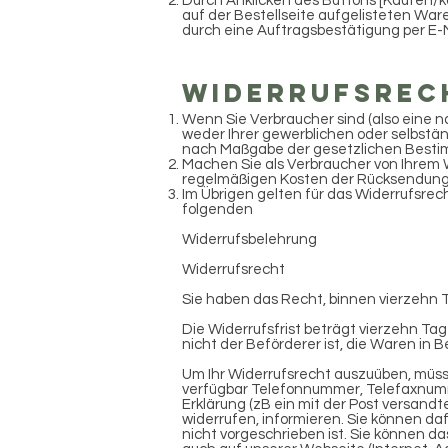
Durch Anklicken des Buttons [Kaufen/ko
auf der Bestellseite aufgelisteten War
durch eine Auftragsbestätigung per E-
Widerrufsrec
Wenn Sie Verbraucher sind (also eine na
weder Ihrer gewerblichen oder selbstän
nach Maßgabe der gesetzlichen Bestim
Machen Sie als Verbraucher von Ihrem W
regelmäßigen Kosten der Rücksendung
Im Übrigen gelten für das Widerrufsrec
folgenden
Widerrufsbelehrung
Widerrufsrecht
Sie haben das Recht, binnen vierzehn
Die Widerrufsfrist beträgt vierzehn Ta
nicht der Beförderer ist, die Waren in
Um Ihr Widerrufsrecht auszuüben, müss
verfügbar Telefonnummer, Telefaxnumme
Erklärung (zB ein mit der Post versandte
widerrufen, informieren. Sie können d
nicht vorgeschrieben ist. Sie können d