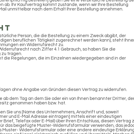
stenpflichtig bestellen] geben Sie eine verbindliche Bestellung de
en ab. Ihr Kaufvertrag kommt zustande, wenn wir Ihre Bestellung
Mail unmittelbar nach dem Erhalt Ihrer Bestellung annehmen.
ht
türliche Person, die die Bestellung zu einem Zweck abgibt, der
digen beruflichen Tätigkeit zugerechnet werden kann), steht Ihne
mungen ein Widerrufsrecht zu.
iderrufsrecht nach Ziffer 4.1 Gebrauch, so haben Sie die
 zu tragen.
ht die Regelungen, die im Einzelnen wiedergegeben sind in der
 Tagen ohne Angabe von Gründen diesen Vertrag zu widerrufen.
ge ab dem Tag an dem Sie oder ein von Ihnen benannter Dritter, de
 Besitz genommen haben bzw. hat.
en Sie uns [Name des Unternehmers, Anschrift und, soweit
r und E-Mail Adresse eintragen] mittels einer eindeutigen
r Brief, Telefax oder E-Mail) über Ihren Entschluss, diesen Vertrag 
afür das beigefügte Muster-Widerrufsformular verwenden, das jedo
as Muster- Widerrufsformular oder eine andere eindeutige Erklärun