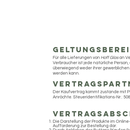
Geltungsbere
Für alle Lieferungen von
Hoff Glas
an Ve
Verbraucher ist jede natürliche Person
überwiegend weder ihrer gewerblichen 
werden kann.
Vertragspart
Der Kaufvertrag kommt zustande mit Pia 
Anröchte. Steueridentifikations-Nr.: 50
Vertragsabsc
Die Darstellung der Produkte im Online
Aufforderung zur Bestellung dar.