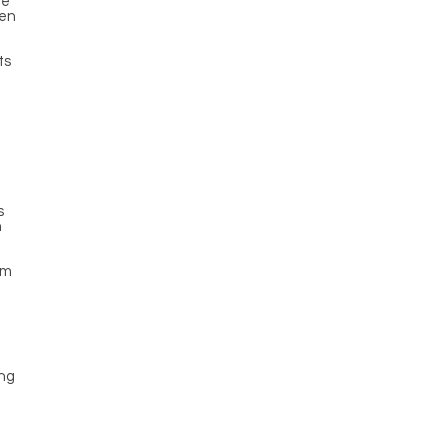
ie
den
ts
s
n
em
n
ang