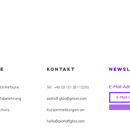
FE
KONTAKT
NEWSL
E-Mail-Ad
 & Retoure
Tel.: +49 (0) 151 28112250
fsbelehrung
piahoff.glas@gmail.com
chutz
Kursanmeldungen
an:
hello@piahoffglas.com