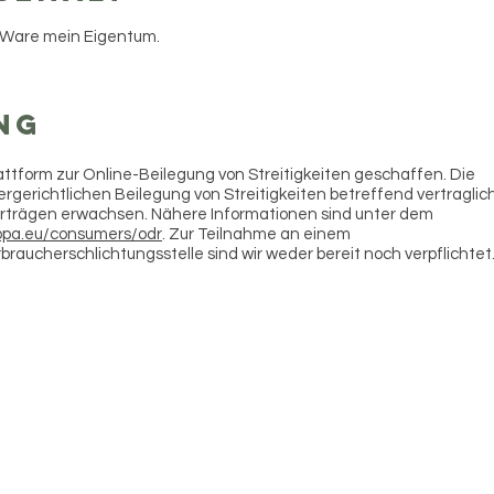
ie Ware mein Eigentum.
ng
ttform zur Online-Beilegung von Streitigkeiten geschaffen. Die
ßergerichtlichen Beilegung von Streitigkeiten betreffend vertraglic
erträgen erwachsen. Nähere Informationen sind unter dem
ropa.eu/consumers/odr
. Zur Teilnahme an einem
braucherschlichtungsstelle sind wir weder bereit noch verpflichtet