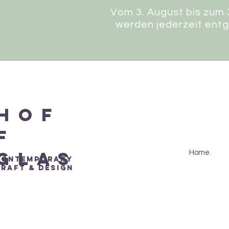
Vom 3. August bis zum
werden jederzeit ent
Hof
f
Glas
Home.
contemporary
Craft &
Design