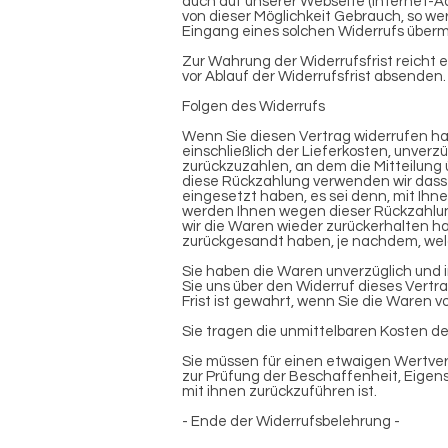
auch auf unserer Webseite (Internet-Ad
von dieser Möglichkeit Gebrauch, so we
Eingang eines solchen Widerrufs übermi
Zur Wahrung der Widerrufsfrist reicht e
vor Ablauf der Widerrufsfrist absenden.
Folgen des Widerrufs
Wenn Sie diesen Vertrag widerrufen hab
einschließlich der Lieferkosten, unver
zurückzuzahlen, an dem die Mitteilung ü
diese Rückzahlung verwenden wir dassel
eingesetzt haben, es sei denn, mit Ihne
werden Ihnen wegen dieser Rückzahlung
wir die Waren wieder zurückerhalten h
zurückgesandt haben, je nachdem, welch
Sie haben die Waren unverzüglich und 
Sie uns über den Widerruf dieses Vertr
Frist ist gewahrt, wenn Sie die Waren v
Sie tragen die unmittelbaren Kosten 
Sie müssen für einen etwaigen Wertver
zur Prüfung der Beschaffenheit, Eige
mit ihnen zurückzuführen ist.
- Ende der Widerrufsbelehrung -