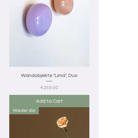
Wandobjekte "Lima", Duo
Price
€269.00
Add to Cart
Wieder da!