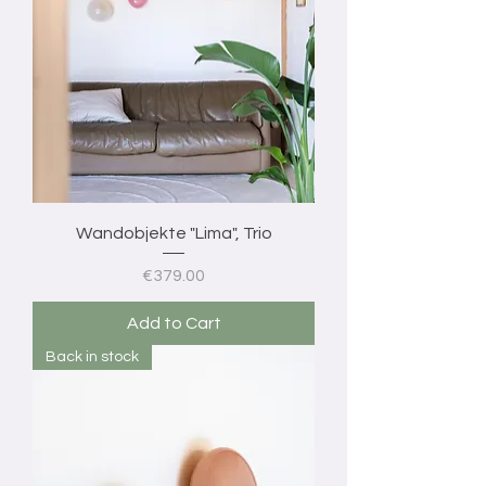
Wandobjekte "Lima", Trio
Price
€379.00
Add to Cart
Back in stock