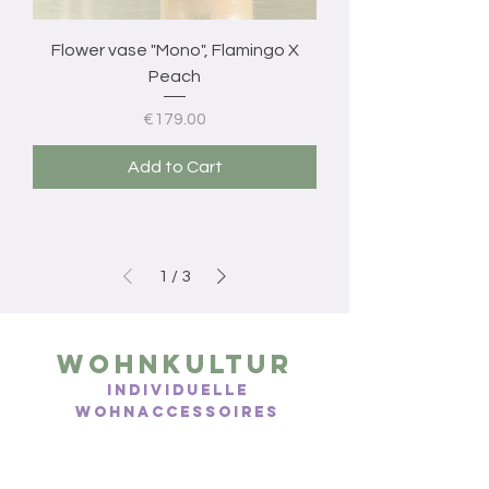
Flower vase "Mono", Flamingo X
Peach
Price
€179.00
Add to Cart
1
/
3
Wohnkultur
Individuelle
Wohnaccessoires