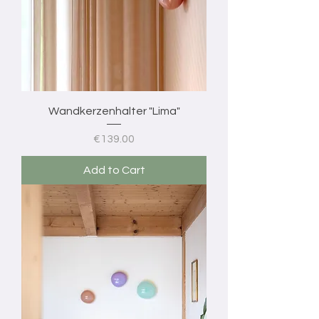
Wandkerzenhalter "Lima"
Price
€139.00
Add to Cart