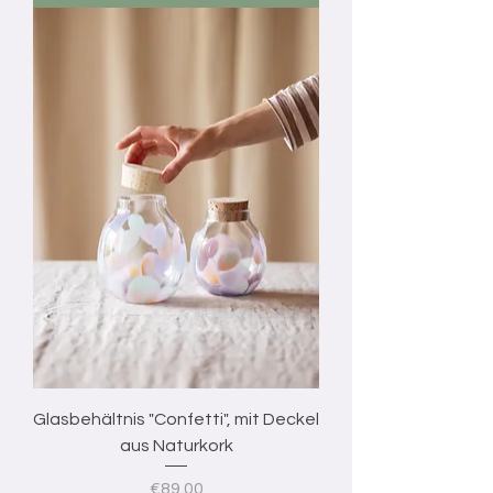
Glasbehältnis "Confetti", mit Deckel
aus Naturkork
Price
€89.00