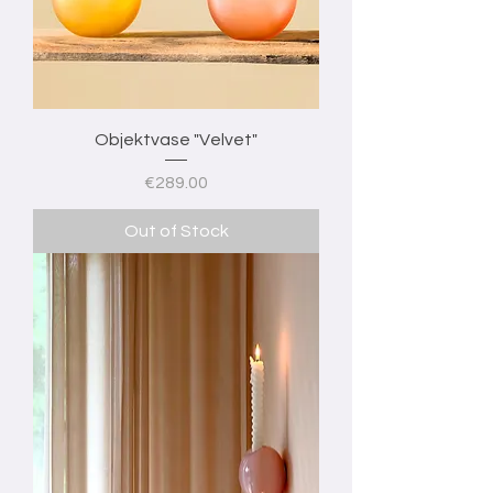
Objektvase "Velvet"
Price
€289.00
Out of Stock