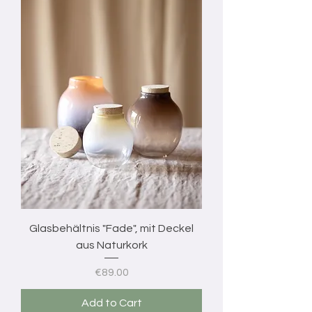
Glasbehältnis "Fade", mit Deckel
aus Naturkork
Price
€89.00
Add to Cart