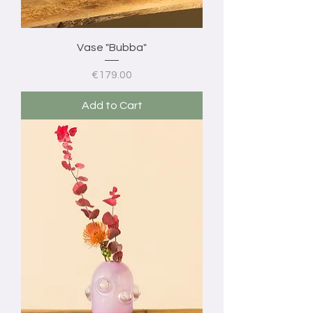
Vase "Bubba"
Price
€179.00
Add to Cart