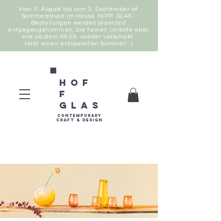
Vom 3. August bis zum 3. September ist
Sommerpause im Hause
HOFF GLAS
-
Bestellungen werden jederzeit
entgegengenommen, die feinen Unikate aber
erst ab dem 04.09. wieder verschickt.
Habt einen entspannten Sommer! :)
Hof
f
Glas
contemporary
Craft &
Design