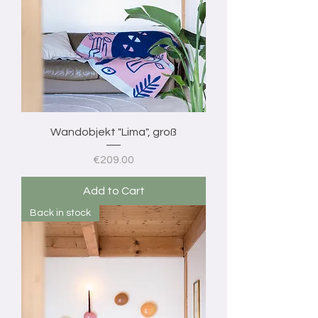
Wandobjekt "Lima", groß
Price
€209.00
Add to Cart
Back in stock