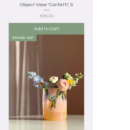
Object Vase "Confetti", S
Price
€89.00
Add to Cart
Wieder da!