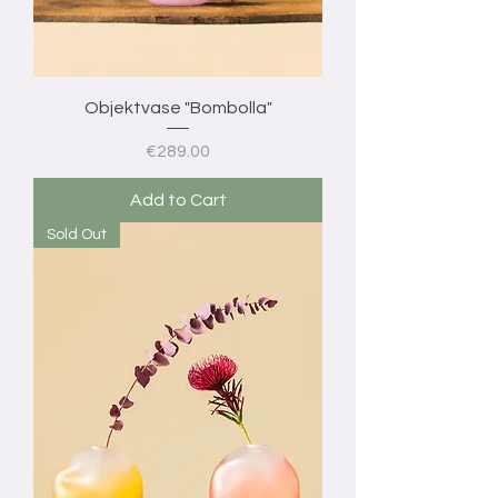
Objektvase "Bombolla"
Price
€289.00
Add to Cart
Sold Out