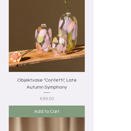
Objektvase "Confetti", Late
Autumn Symphony
Price
€89.00
Add to Cart